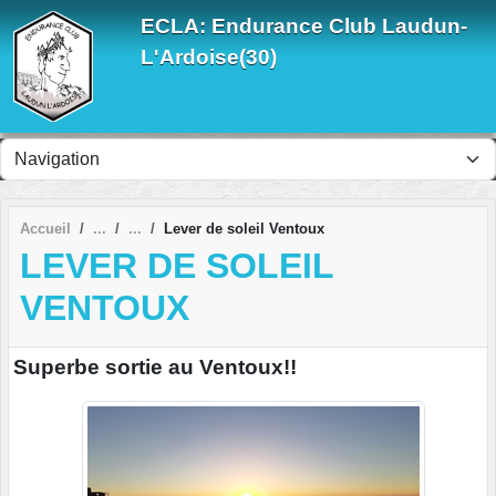
Panneau de gestion des cookies
ECLA: Endurance Club Laudun-
L'Ardoise(30)
Accueil
Lever de soleil Ventoux
LEVER DE SOLEIL
VENTOUX
Superbe sortie au Ventoux!!