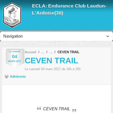
Panneau de gestion des cookies
ECLA: Endurance Club Laudun-
L'Ardoise(30)
Le
samedi
Accueil
CEVEN TRAIL
04
CEVEN TRAIL
MARS
2017
Le
samedi
04
mars
2017
de 16h à 20h
Adhérents
CEVEN TRAIL