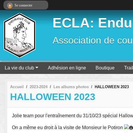
Panneau de gestion des cookies
Se connecter
ECLA: Endur
Association de cour
La vie du club
Adhésion en ligne
Boutique
Trai
Accueil
2023-2024
Les albums photos
HALLOWEEN 2023
HALLOWEEN 2023
Jolie team pour l'entraînement du 31/10/23 spécial Hallo
On a même eu droit à la visite de Monsieur le Potiron