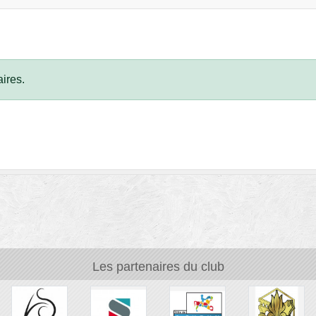
ires.
Les partenaires du club