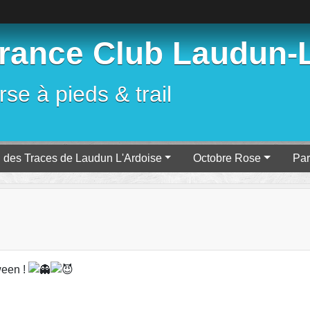
ance Club Laudun-L
se à pieds & trail
l des Traces de Laudun L'Ardoise
Octobre Rose
Par
ween !