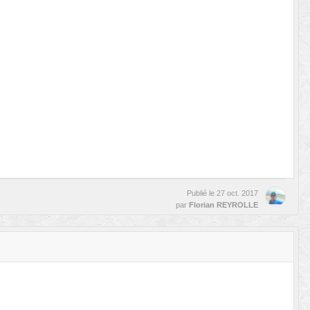
Publié le
27 oct. 2017
par
Florian REYROLLE