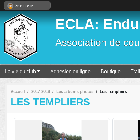
Panneau de gestion des cookies
Se connecter
ECLA: Endur
Association de cour
La vie du club
Adhésion en ligne
Boutique
Trai
Accueil
2017-2018
Les albums photos
Les Templiers
LES TEMPLIERS