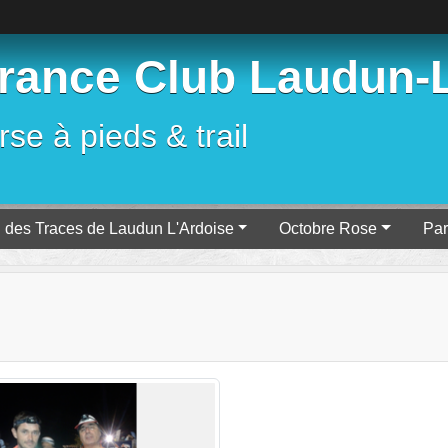
ance Club Laudun-L
se à pieds & trail
l des Traces de Laudun L'Ardoise
Octobre Rose
Par