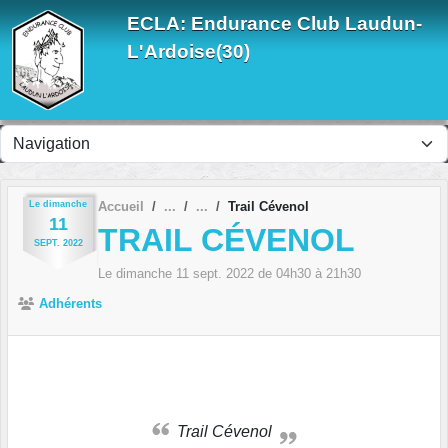
Panneau de gestion des cookies
ECLA: Endurance Club Laudun-
L'Ardoise(30)
Le
dimanche
Accueil
Trail Cévenol
11
TRAIL CÉVENOL
SEPT.
2022
Le
dimanche
11
sept.
2022
de 04h30 à 21h30
Adhérents
Trail Cévenol