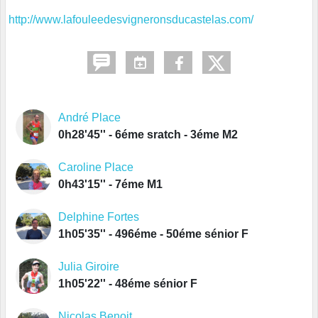
http://www.lafouleedesvigneronsducastelas.com/
André Place
0h28'45'' - 6éme sratch - 3éme M2
Caroline Place
0h43'15'' - 7éme M1
Delphine Fortes
1h05'35'' - 496éme - 50éme sénior F
Julia Giroire
1h05'22'' - 48éme sénior F
Nicolas Benoit