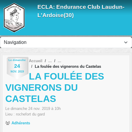
Panneau de gestion des cookies
ECLA: Endurance Club Laudun-
L'Ardoise(30)
Le
dimanche
Accueil
24
La foulée des vignerons du Castelas
NOV.
2019
LA FOULÉE DES
VIGNERONS DU
CASTELAS
Le
dimanche
24
nov.
2019
à 10h
Lieu :
rochefort du gard
Adhérents