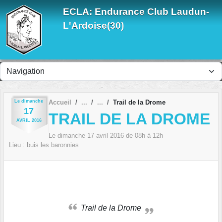
Panneau de gestion des cookies
ECLA: Endurance Club Laudun-
L'Ardoise(30)
Le
dimanche
Accueil
Trail de la Drome
17
TRAIL DE LA DROME
AVRIL
2016
Le
dimanche
17
avril
2016
de 08h à 12h
Lieu :
buis les baronnies
Trail de la Drome